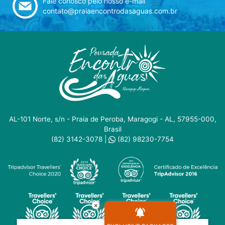
Fale conosco pelo nosso e-mail
contato@praiaencontrodasaguas.com.br
AL-101 Norte, s/n - Praia de Peroba, Maragogi - AL, 57955-000,
Brasil
(82) 3142-3078
|
(82) 98230-7754
×